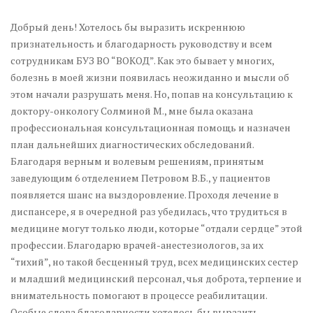
Добрый день! Хотелось бы выразить искреннюю
признательность и благодарность руководству и всем
сотрудникам БУЗ ВО “ВОКОД”. Как это бывает у многих,
болезнь в моей жизни появилась неожиданно и мысли об
этом начали разрушать меня. Но, попав на консультацию к
доктору-онкологу Солминой М., мне была оказана
профессиональная консультационная помощь и назначен
план дальнейших диагностических обследований.
Благодаря верным и волевым решениям, принятым
заведующим 6 отделением Петровом В.Б., у пациентов
появляется шанс на выздоровление. Проходя лечение в
диспансере, я в очередной раз убедилась, что трудиться в
медицине могут только люди, которые “отдали сердце” этой
профессии. Благодарю врачей-анестезиологов, за их
“тихий”, но такой бесценный труд, всех медицинских сестер
и младший медицинский персонал, чья доброта, терпение и
внимательность помогают в процессе реабилитации.
Особые слова благодарности хотелось бы выразить