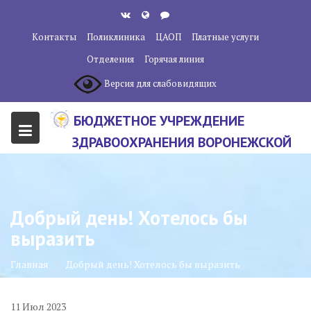
Перейти
к
Контакты
Поликлиника
ЦАОП
Платные услуги
содержанию
Отделения
Горячая линия
Версия для слабовидящих
БЮДЖЕТНОЕ УЧРЕЖДЕНИЕ
ЗДРАВООХРАНЕНИЯ ВОРОНЕЖСКОЙ
ОБЛАСТИ "ВОРОНЕЖСКИЙ
ОБЛАСТНОЙ НАУЧНО-
КЛИНИЧЕСКИЙ ОНКОЛОГИЧЕСКИЙ
Добрый день! Хотелось бы
ЦЕНТР"
выразить
Главная
Добрый день! Хотелось бы выразить
11
Июл
2023