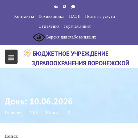
Перейти
к
Контакты
Поликлиника
ЦАОП
Платные услуги
содержанию
Отделения
Горячая линия
Версия для слабовидящих
БЮДЖЕТНОЕ УЧРЕЖДЕНИЕ
ЗДРАВООХРАНЕНИЯ ВОРОНЕЖСКОЙ
ОБЛАСТИ "ВОРОНЕЖСКИЙ
ОБЛАСТНОЙ НАУЧНО-
КЛИНИЧЕСКИЙ ОНКОЛОГИЧЕСКИЙ
День:
10.06.2026
ЦЕНТР"
Главная
2026
Июнь
10
Поиск