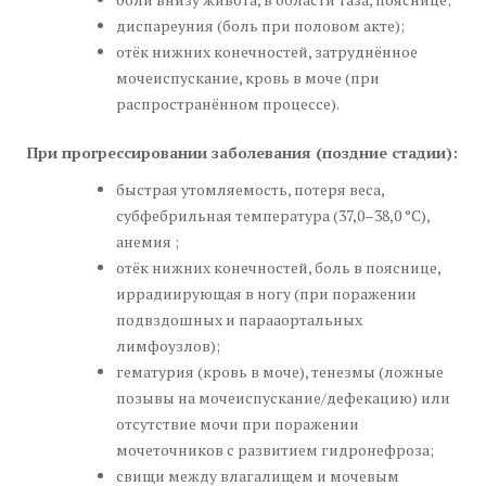
диспареуния (боль при половом акте);
отёк нижних конечностей, затруднённое
мочеиспускание, кровь в моче (при
распространённом процессе).
При прогрессировании заболевания (поздние стадии):
быстрая утомляемость, потеря веса,
субфебрильная температура (37,0–38,0 °C),
анемия ;
отёк нижних конечностей, боль в пояснице,
иррадиирующая в ногу (при поражении
подвздошных и парааортальных
лимфоузлов);
гематурия (кровь в моче), тенезмы (ложные
позывы на мочеиспускание/дефекацию) или
отсутствие мочи при поражении
мочеточников с развитием гидронефроза;
свищи между влагалищем и мочевым