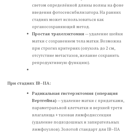
светом определённой длины волны на фоне
введения фотосенсибилизатора. На ранних
стадиях может использоваться как
органосохраняющий метод.
Простая трахелэктомия
— удаление шейки
матки с сохранением тела матки. Возможна
при строгих критериях (опухоль до 2 см,
отсутствие метастазов, желание сохранить
репродуктивную функцию).
При стадиях IB–IIA:
Радикальная гистерэктомия (операция
Вертгейма)
— удаление матки с придатками,
параметральной клетчатки и верхней трети
влагалища + тазовая лимфодиссекция
(удаление подвздошных и запирательных
лимфоузлов). Золотой стандарт для IB–IIA