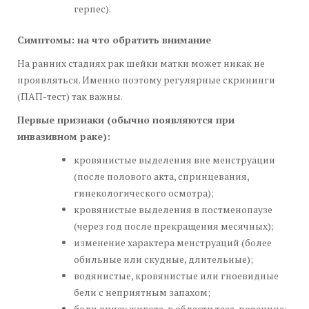
герпес).
Симптомы: на что обратить внимание
На ранних стадиях рак шейки матки может никак не
проявляться. Именно поэтому регулярные скрининги
(ПАП-тест) так важны.
Первые признаки (обычно появляются при
инвазивном раке):
кровянистые выделения вне менструации
(после полового акта, спринцевания,
гинекологического осмотра);
кровянистые выделения в постменопаузе
(через год после прекращения месячных);
изменение характера менструаций (более
обильные или скудные, длительные);
водянистые, кровянистые или гноевидные
бели с неприятным запахом;
боли внизу живота, в области таза, пояснице;