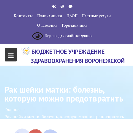
Перейти
к
Контакты
Поликлиника
ЦАОП
Платные услуги
содержанию
Отделения
Горячая линия
Версия для слабовидящих
БЮДЖЕТНОЕ УЧРЕЖДЕНИЕ
ЗДРАВООХРАНЕНИЯ ВОРОНЕЖСКОЙ
ОБЛАСТИ "ВОРОНЕЖСКИЙ
ОБЛАСТНОЙ НАУЧНО-
Рак шейки матки: болезнь,
КЛИНИЧЕСКИЙ ОНКОЛОГИЧЕСКИЙ
которую можно предотвратить
ЦЕНТР"
Главная
Рак шейки матки: болезнь, которую можно предотвратить