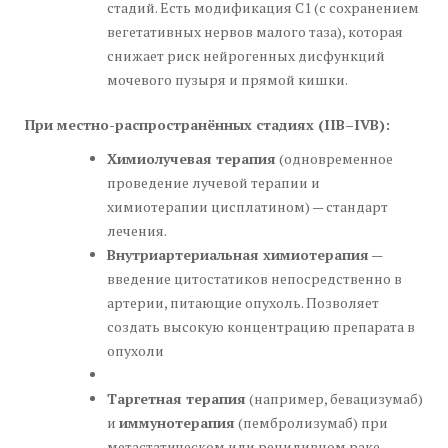
стадий. Есть модификация C1 (с сохранением
вегетативных нервов малого таза), которая
снижает риск нейрогенных дисфункций
мочевого пузыря и прямой кишки.
При местно-распространённых стадиях (IIB–IVB):
Химиолучевая терапия
(одновременное
проведение лучевой терапии и
химиотерапии цисплатином) — стандарт
лечения.
Внутриартериальная химиотерапия
—
введение цитостатиков непосредственно в
артерии, питающие опухоль. Позволяет
создать высокую концентрацию препарата в
опухоли
Таргетная терапия
(например, бевацизумаб)
и
иммунотерапия
(пембролизумаб) при
метастатическом или рецидивном раке.