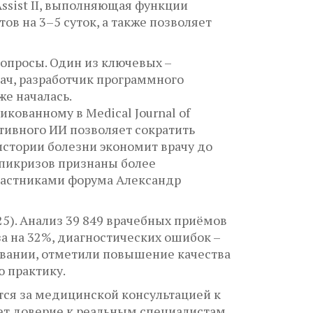
ssist II, выполняющая функции
в на 3–5 суток, а также позволяет
опросы. Один из ключевых –
ач, разработчик программного
же началась.
кованному в Medical Journal of
ативного ИИ позволяет сократить
стории болезни экономит врачу до
эпикризов признаны более
частниками форума Александр
5). Анализ 39 849 врачебных приёмов
а на 32%, диагностических ошибок –
довании, отметили повышение качества
 практику.
тся за медицинской консультацией к
ет доверие к реальным специалистам.