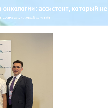
 онкологии: ассистент, который не
 ассистент, который не устаёт