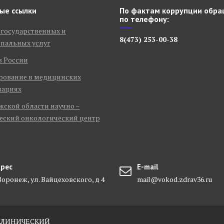
ые ссылки
По фактам коррупции обра
по телефону:
 государственных и
8(473) 253-00-38
пальных услуг
в России
рование в медицинских
зациях
ской области научно –
еский онкологический центр
рес
E-mail
 Воронеж, ул. Вайцеховского, д 4
mail@vokod.zdrav36.ru
-КЛИНИЧЕСКИЙ