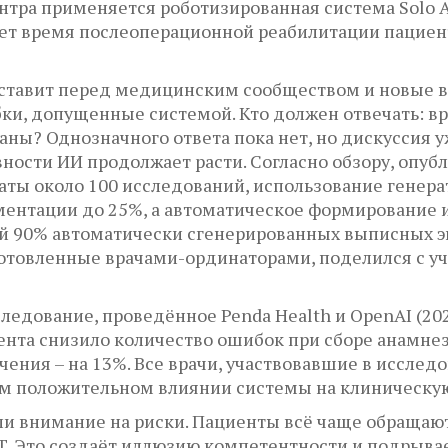
тра применяется роботизированная система Solo A
ет время послеоперационной реабилитации пациенто
ставит перед медицинским сообществом и новые в
ки, допущенные системой. Кто должен отвечать: вр
ны? Однозначного ответа пока нет, но дискуссия у
ности ИИ продолжает расти. Согласно обзору, опубли
таты около 100 исследований, использование генер
ентации до 25%, а автоматическое формирование и
ий 90% автоматически сгенерированных выписных 
отовленные врачами-ординаторами, поделился с у
едование, проведённое Penda Health и OpenAI (202
ента снизило количество ошибок при сборе анамнез
чения – на 13%. Все врачи, участвовавшие в иссле
ом положительном влиянии системы на клиническую
ли внимание на риски. Пациенты всё чаще обращаю
. Это создаёт иллюзию компетентности и подрыва