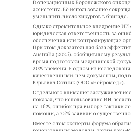
В операционных Воронежского онкоцен
ассистента. Её использование сокраща
уменьшить число хирургов в бригаде.
Однако стремительное внедрение ИИ 
юридическая ответственность за ошиб
обеспечения или контролирующие орга
При этом доказательная база эффектив
Australia (2025), обобщившему резуль
время подготовки медицинской докум
20% времени. В одном из исследован
качественными, чем документы, подг
Юрьевич Сотник (ООО «Нейромед»).
Отдельного внимания заслуживает иссл
показал, что использование ИИ-ассист
на 16%, ошибок при выборе тактики ле
помощи, а 75% заявили о существенн
Вместе с тем эксперты форума обрати
генеративным моделям, таким как GPT