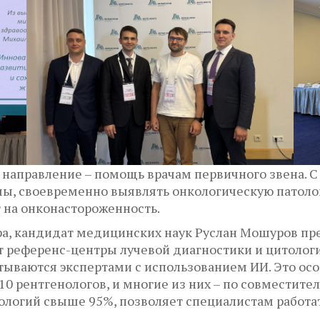
 направление – помощь врачам первичного звена. С
ы, своевременно выявлять онкологическую патолог
 на онконастороженность.
ра, кандидат медицинских наук Руслан Мошуров п
ют референс-центры лучевой диагностики и цитолог
тываются экспертами с использованием ИИ. Это осо
10 рентгенологов, и многие из них – по совместите
ологий свыше 95%, позволяет специалистам работа