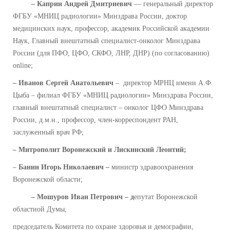
– Каприн Андрей Дмитриевич
— генеральный директор
ФГБУ «МНИЦ радиологии» Минздрава России, доктор
медицинских наук, профессор, академик Российской академии
Наук, Главный внештатный специалист-онколог Минздрава
России (для ПФО, ЦФО, СКФО, ЛНР, ДНР) (по согласованию)
online;
– Иванов Сергей Анатольевич
– директор МРНЦ имени А.Ф.
Цыба – филиал ФГБУ «МНИЦ радиологии» Минздрава России,
главный внештатный специалист – онколог ЦФО Минздрава
России, д.м.н., профессор, член-корреспондент РАН,
заслуженный врач РФ;
– Митрополит Воронежский и Лискинский Леонтий;
–
Банин Игорь Николаевич –
министр здравоохранения
Воронежской области;
– Мошуров Иван Петрович – д
епутат Воронежской
областной Думы,
председатель Комитета по охране здоровья и демографии,