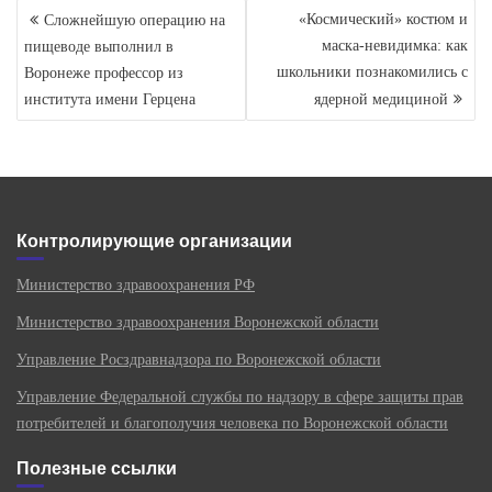
Навигация
«Космический» костюм и
Сложнейшую операцию на
по
маска‑невидимка: как
пищеводе выполнил в
записям
школьники познакомились с
Воронеже профессор из
института имени Герцена
ядерной медициной
Контролирующие организации
Министерство здравоохранения РФ
Министерство здравоохранения Воронежской области
Управление Росздравнадзора по Воронежской области
Управление Федеральной службы по надзору в сфере защиты прав
потребителей и благополучия человека по Воронежской области
Полезные ссылки