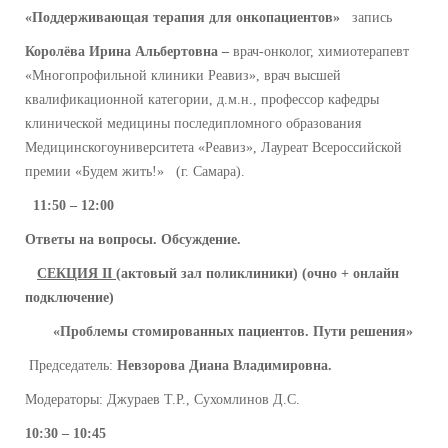
«Поддерживающая терапия для онкопациентов»
запись
Королёва Ирина Альбертовна –
врач-онколог, химиотерапевт
«Многопрофильной клиники Реавиз», врач высшей
квалификационной категории, д.м.н., профессор кафедры
клинической медицины последипломного образования
Медицинскогоуниверситета «Реавиз», Лауреат Всероссийской
премии «Будем жить!»
(г. Самара).
11:50 – 12:00
Ответы на вопросы. Обсуждение.
СЕКЦИЯ
I
I
(актовый зал поликлиники) (очно +
онлайн
подключение)
«
Проблемы стомированных пациентов. Пути решения»
Председатель:
Невзорова Диана Владимировна.
Модераторы: Джураев Т.Р., Сухомлинов Д.С.
10:30 – 10:45