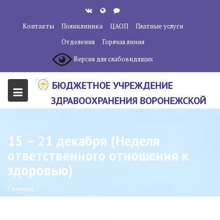
Перейти
к
Контакты
Поликлиника
ЦАОП
Платные услуги
содержанию
Отделения
Горячая линия
Версия для слабовидящих
БЮДЖЕТНОЕ УЧРЕЖДЕНИЕ
ЗДРАВООХРАНЕНИЯ ВОРОНЕЖСКОЙ
ОБЛАСТИ "ВОРОНЕЖСКИЙ
ОБЛАСТНОЙ НАУЧНО-
15 – 21 декабря (Неделя
КЛИНИЧЕСКИЙ ОНКОЛОГИЧЕСКИЙ
ответственного отношения к
ЦЕНТР"
здоровью)
Главная
15 – 21 декабря (Неделя ответственного отношения к здоровью