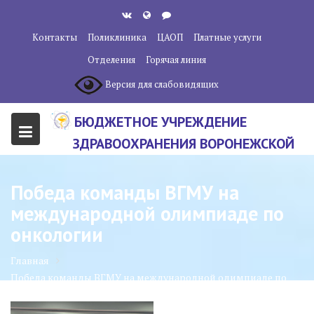
Перейти
к
Контакты
Поликлиника
ЦАОП
Платные услуги
содержанию
Отделения
Горячая линия
Версия для слабовидящих
БЮДЖЕТНОЕ УЧРЕЖДЕНИЕ
ЗДРАВООХРАНЕНИЯ ВОРОНЕЖСКОЙ
ОБЛАСТИ "ВОРОНЕЖСКИЙ
ОБЛАСТНОЙ НАУЧНО-
Победа команды ВГМУ на
КЛИНИЧЕСКИЙ ОНКОЛОГИЧЕСКИЙ
международной олимпиаде по
ЦЕНТР"
онкологии
Главная
Победа команды ВГМУ на международной олимпиаде по
онкологии