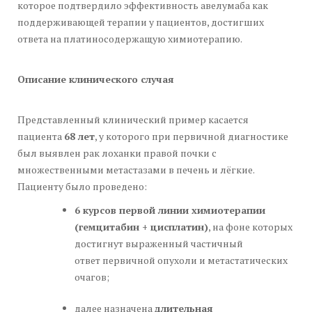
которое подтвердило эффективность авелумаба как
поддерживающей терапии у пациентов, достигших
ответа на платиносодержащую химиотерапию.
Описание клинического случая
Представленный клинический пример касается
пациента
68 лет
, у которого при первичной диагностике
был выявлен рак лоханки правой почки с
множественными метастазами в печень и лёгкие.
Пациенту было проведено:
6 курсов первой линии химиотерапии
(гемцитабин + цисплатин)
, на фоне которых
достигнут выраженный частичный
ответ первичной опухоли и метастатических
очагов;
далее назначена
длительная