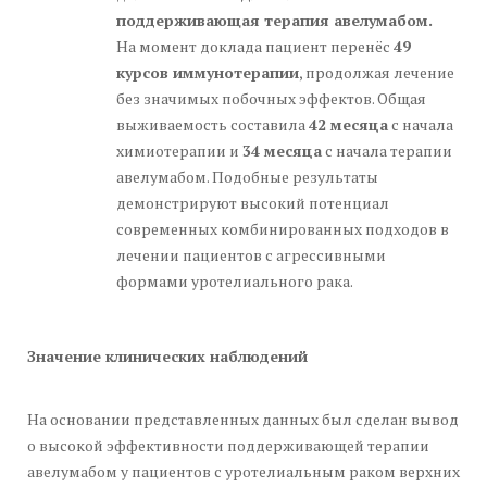
поддерживающая терапия авелумабом.
На момент доклада пациент перенёс
49
курсов иммунотерапии
, продолжая лечение
без значимых побочных эффектов. Общая
выживаемость составила
42 месяца
с начала
химиотерапии и
34 месяца
с начала терапии
авелумабом. Подобные результаты
демонстрируют высокий потенциал
современных комбинированных подходов в
лечении пациентов с агрессивными
формами уротелиального рака.
Значение клинических наблюдений
На основании представленных данных был сделан вывод
о высокой эффективности поддерживающей терапии
авелумабом у пациентов с уротелиальным раком верхних