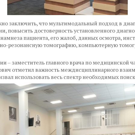
но заключить, что мультимодальный подход в диаг
и, повысить достоверность установленного диагноз
намнеза пациента, его жалоб, данных осмотра, ин
итно-резонансную томографию, компьютерную томог
 – заместитель главного врача по медицинской час
ович отметил важность междисциплинарного взаим
ризвал использовать весь спектр необходимых поис