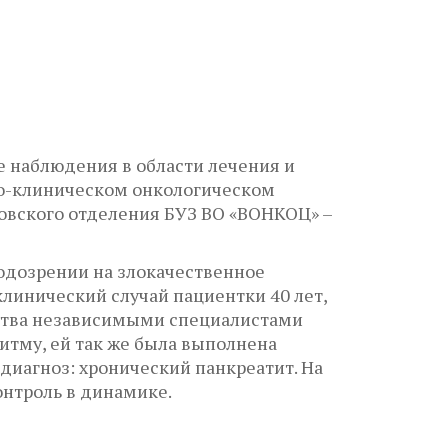
е наблюдения в области лечения и
но-клиническом онкологическом
новского отделения БУЗ ВО «ВОНКОЦ» –
одозрении на злокачественное
линический случай пациентки 40 лет,
нства независимыми специалистами
итму, ей так же была выполнена
диагноз: хронический панкреатит. На
онтроль в динамике.