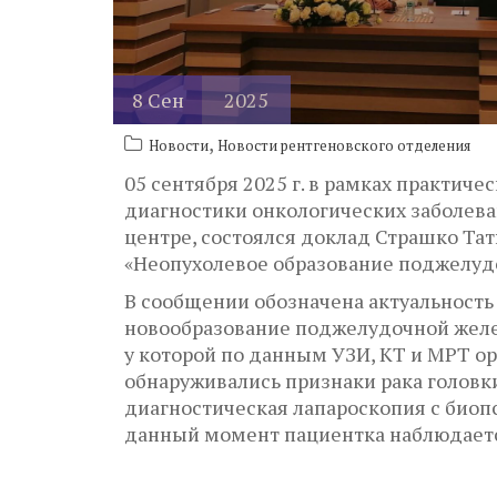
8
Сен
2025
,
Новости
Новости рентгеновского отделения
05 сентября 2025 г. в рамках практи
диагностики онкологических заболев
центре, состоялся доклад Страшко Та
«Неопухолевое образование поджелуд
В сообщении обозначена актуальность
новообразование поджелудочной желез
у которой по данным УЗИ, КТ и МРТ 
обнаруживались признаки рака головк
диагностическая лапароскопия с биопс
данный момент пациентка наблюдается