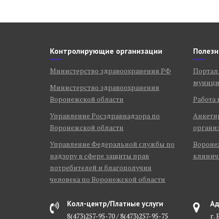
Контролирующие организации
Полезн
Министерство здравоохранения РФ
Портал
муници
Министерство здравоохранения
Воронежской области
Работа 
Управление Росздравнадзора по
Анкети
Воронежской области
органи
Управление Федеральной службы по
Воронеж
надзору в сфере защиты прав
клинич
потребителей и благополучия
человека по Воронежской области
Колл-центр/Платные услуги
Ад
8(473)257-95-70 / 8(473)257-95-75
г.