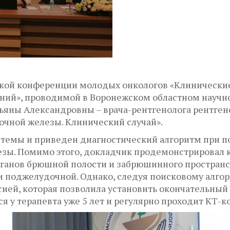
ческой конференции молодых онкологов «Клинически
аний», проводимой в Воронежском областном науч
тьяны Александровны – врача-рентгенолога рентге
очной железы. Клинический случай».
 темы и приведен диагностический алгоритм при п
ы. Помимо этого, докладчик продемонстрировал к
органов брюшной полости и забрюшинного простра
и поджелудочной. Однако, следуя поисковому алгор
ией, которая позволила установить окончательный 
 у терапевта уже 5 лет и регулярно проходит КТ-к