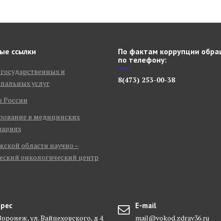
ые ссылки
По фактам коррупции обра
по телефону:
 государственных и
8(473) 253-00-38
пальных услуг
в России
рование в медицинских
зациях
ской области научно –
еский онкологический центр
рес
E-mail
 Воронеж, ул. Вайцеховского, д 4
mail@vokod.zdrav36.ru