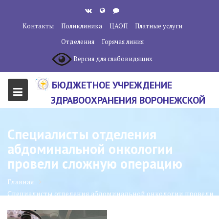
Перейти
к
Контакты
Поликлиника
ЦАОП
Платные услуги
содержанию
Отделения
Горячая линия
Версия для слабовидящих
БЮДЖЕТНОЕ УЧРЕЖДЕНИЕ
ЗДРАВООХРАНЕНИЯ ВОРОНЕЖСКОЙ
ОБЛАСТИ "ВОРОНЕЖСКИЙ
ОБЛАСТНОЙ НАУЧНО-
Специалисты отделения
КЛИНИЧЕСКИЙ ОНКОЛОГИЧЕСКИЙ
абдоминальной онкологии
ЦЕНТР"
провели сложную операцию
Главная
Специалисты отделения абдоминальной онкологии провели
сложную операцию