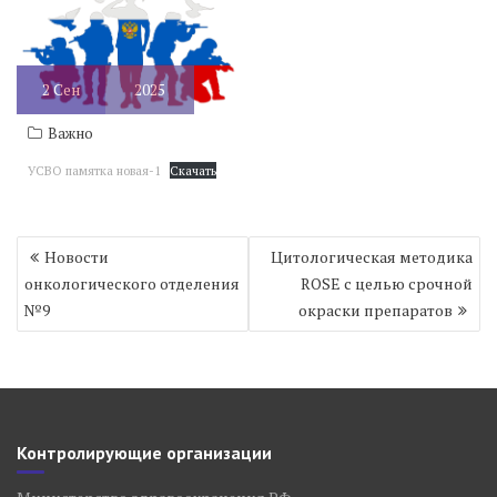
2
Сен
2025
Важно
УСВО памятка новая-1
Скачать
Навигация
Новости
Цитологическая методика
по
онкологического отделения
ROSE с целью срочной
записям
№9
окраски препаратов
Контролирующие организации