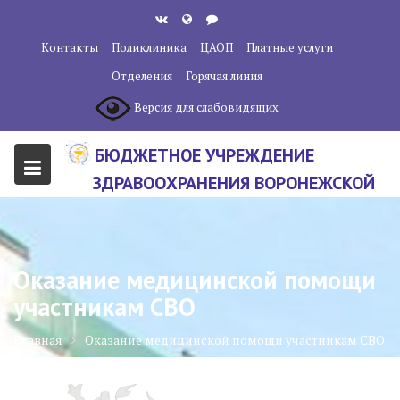
Перейти
к
Контакты
Поликлиника
ЦАОП
Платные услуги
содержанию
Отделения
Горячая линия
Версия для слабовидящих
БЮДЖЕТНОЕ УЧРЕЖДЕНИЕ
ЗДРАВООХРАНЕНИЯ ВОРОНЕЖСКОЙ
ОБЛАСТИ "ВОРОНЕЖСКИЙ
ОБЛАСТНОЙ НАУЧНО-
КЛИНИЧЕСКИЙ ОНКОЛОГИЧЕСКИЙ
Оказание медицинской помощи
ЦЕНТР"
участникам СВО
Главная
Оказание медицинской помощи участникам СВО