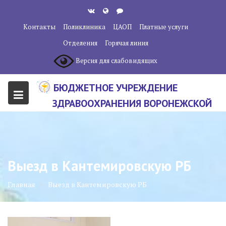
Перейти
к
Контакты
Поликлиника
ЦАОП
Платные услуги
содержанию
Отделения
Горячая линия
Версия для слабовидящих
БЮДЖЕТНОЕ УЧРЕЖДЕНИЕ
ЗДРАВООХРАНЕНИЯ ВОРОНЕЖСКОЙ
ОБЛАСТИ "ВОРОНЕЖСКИЙ
ОБЛАСТНОЙ НАУЧНО-
КЛИНИЧЕСКИЙ ОНКОЛОГИЧЕСКИЙ
Выезд в Кантемировскую РБ
ЦЕНТР"
Главная
Выезд в Кантемировскую РБ