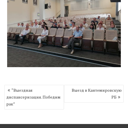
Навигация
“Выездная
Выезд в Кантемировскую
по
диспансеризация. Победим
РБ
записям
рак”