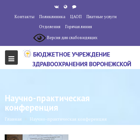
Перейти
к
Контакты
Поликлиника
ЦАОП
Платные услуги
содержанию
Отделения
Горячая линия
Версия для слабовидящих
БЮДЖЕТНОЕ УЧРЕЖДЕНИЕ
ЗДРАВООХРАНЕНИЯ ВОРОНЕЖСКОЙ
ОБЛАСТИ "ВОРОНЕЖСКИЙ
ОБЛАСТНОЙ НАУЧНО-
КЛИНИЧЕСКИЙ ОНКОЛОГИЧЕСКИЙ
Научно-практическая
ЦЕНТР"
конференция
Главная
Научно-практическая конференция