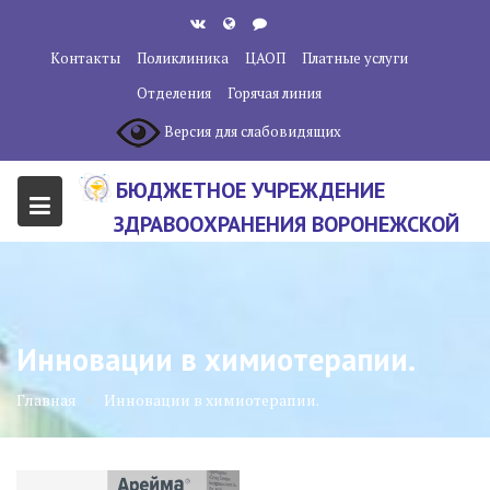
Перейти
к
Контакты
Поликлиника
ЦАОП
Платные услуги
содержанию
Отделения
Горячая линия
Версия для слабовидящих
БЮДЖЕТНОЕ УЧРЕЖДЕНИЕ
ЗДРАВООХРАНЕНИЯ ВОРОНЕЖСКОЙ
ОБЛАСТИ "ВОРОНЕЖСКИЙ
ОБЛАСТНОЙ НАУЧНО-
КЛИНИЧЕСКИЙ ОНКОЛОГИЧЕСКИЙ
Инновации в химиотерапии.
ЦЕНТР"
Главная
Инновации в химиотерапии.