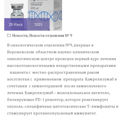
28
Июл
2025
,
Новости
Новости отделения № 9
В онкологическом отделении №9, впервые в
Воронежском областном научно-клиническом
онкологическом центре проведен первый курс лечения
высокотехнологичными лекарственными препаратами
пациента с местно-распространенным раком
носоглотки с применением препарата Камрелизумаб в
сочетании с химиотерапией после химиолучевого
лечения. Камрелизумаб – моноклональное антитело,
блокирующее PD-1 рецептор, которое реактивирует
опухоль-специфичные цитотоксические Т-лимфоциты и
стимулирует противоопухолевый иммунитет.