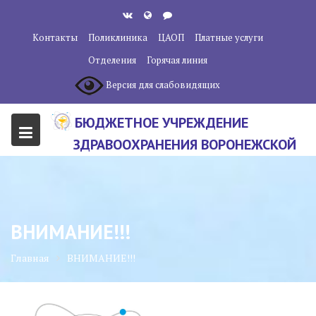
Перейти
к
Контакты
Поликлиника
ЦАОП
Платные услуги
содержанию
Отделения
Горячая линия
Версия для слабовидящих
БЮДЖЕТНОЕ УЧРЕЖДЕНИЕ
ЗДРАВООХРАНЕНИЯ ВОРОНЕЖСКОЙ
ОБЛАСТИ "ВОРОНЕЖСКИЙ
ОБЛАСТНОЙ НАУЧНО-
КЛИНИЧЕСКИЙ ОНКОЛОГИЧЕСКИЙ
ВНИМАНИЕ!!!
ЦЕНТР"
Главная
ВНИМАНИЕ!!!