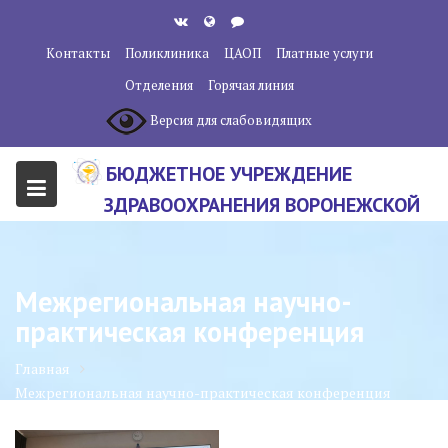
Перейти
к
Контакты
Поликлиника
ЦАОП
Платные услуги
содержанию
Отделения
Горячая линия
Версия для слабовидящих
БЮДЖЕТНОЕ УЧРЕЖДЕНИЕ
ЗДРАВООХРАНЕНИЯ ВОРОНЕЖСКОЙ
ОБЛАСТИ "ВОРОНЕЖСКИЙ
ОБЛАСТНОЙ НАУЧНО-
Межрегиональная научно-
КЛИНИЧЕСКИЙ ОНКОЛОГИЧЕСКИЙ
практическая конференция
ЦЕНТР"
Главная
Межрегиональная научно-практическая конференция