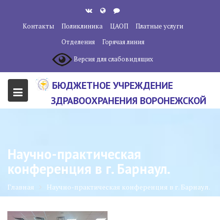
Перейти
к
Контакты
Поликлиника
ЦАОП
Платные услуги
содержанию
Отделения
Горячая линия
Версия для слабовидящих
БЮДЖЕТНОЕ УЧРЕЖДЕНИЕ
ЗДРАВООХРАНЕНИЯ ВОРОНЕЖСКОЙ
ОБЛАСТИ "ВОРОНЕЖСКИЙ
ОБЛАСТНОЙ НАУЧНО-
КЛИНИЧЕСКИЙ ОНКОЛОГИЧЕСКИЙ
Научно-практическая
ЦЕНТР"
конференция в г. Барнаул.
Главная
Научно-практическая конференция в г. Барнаул.