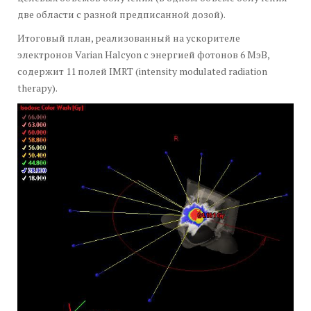
две области с разной предписанной дозой).
Итоговый план, реализованный на ускорителе
электронов Varian Halcyon с энергией фотонов 6 МэВ,
содержит 11 полей IMRT (intensity modulated radiation
therapy).