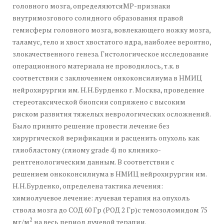
головного мозга, определяютсяМР-признаки
внутримозгового солидного образования правой
гемисферы головного мозга, вовлекающего ножку мозга,
таламус, тело и хвост хвостатого ядра, наиболее вероятно,
злокачественного генеза. Гистологическое исследование
операционного материала не проводилось, т.к. в
соответствии с заключением онкоконсилиума в НМИЦ
нейрохирургии им. Н.Н.Бурденко г. Москва, проведение
стереотаксической биопсии сопряжено с высоким
риском развития тяжелых неврологических осложнений.
Было принято решение провести лечение без
хирургической верификации и расценить опухоль как
глиобластому (глиому grade 4) по клинико-
рентгенологическим данным. В соответствии с
решением онкоконсилиума в НМИЦ нейрохирургии им.
Н.Н.Бурденко, определена тактика лечения:
химиолучевое лечение: лучевая терапия на опухоль
ствола мозга до СОД 60 Гр (РОД 2 Гр)с темозоломидом 75
2
мг/м
на весь период лучевой терапии.