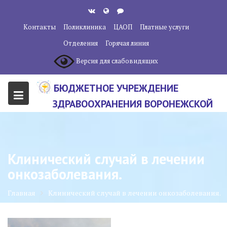
Перейти
к
Контакты
Поликлиника
ЦАОП
Платные услуги
содержанию
Отделения
Горячая линия
Версия для слабовидящих
БЮДЖЕТНОЕ УЧРЕЖДЕНИЕ
ЗДРАВООХРАНЕНИЯ ВОРОНЕЖСКОЙ
ОБЛАСТИ "ВОРОНЕЖСКИЙ
ОБЛАСТНОЙ НАУЧНО-
КЛИНИЧЕСКИЙ ОНКОЛОГИЧЕСКИЙ
Клинический случай в лечении
ЦЕНТР"
онкозаболевания.
Главная
Клинический случай в лечении онкозаболевания.