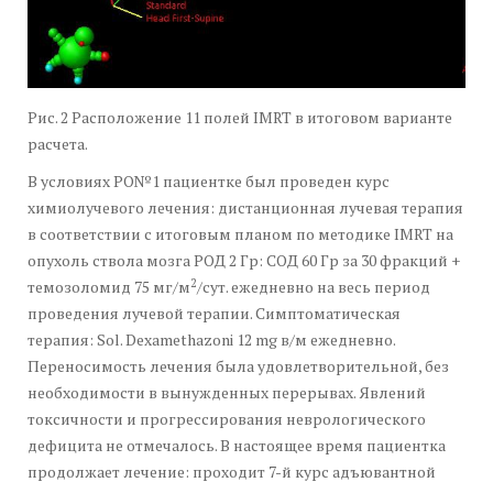
Рис. 2 Расположение 11 полей IMRT в итоговом варианте
расчета.
В условиях РО№1 пациентке был проведен курс
химиолучевого лечения: дистанционная лучевая терапия
в соответствии с итоговым планом по методике IMRT на
опухоль ствола мозга РОД 2 Гр: СОД 60 Гр за 30 фракций +
2
темозоломид 75 мг/м
/сут. ежедневно на весь период
проведения лучевой терапии. Симптоматическая
терапия: Sol. Dexamethazoni 12 mg в/м ежедневно.
Переносимость лечения была удовлетворительной, без
необходимости в вынужденных перерывах. Явлений
токсичности и прогрессирования неврологического
дефицита не отмечалось. В настоящее время пациентка
продолжает лечение: проходит 7-й курс адъювантной