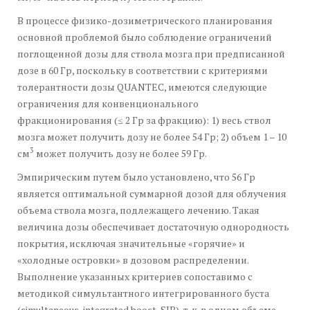
В процессе физико-дозиметрического планирования
основной проблемой было соблюдение ограничений
поглощенной дозы для ствола мозга при предписанной
дозе в 60 Гр, поскольку в соответствии с критериями
толерантности дозы QUANTEC, имеются следующие
ограничения для конвенционального
фракционирования (≤ 2 Гр за фракцию): 1) весь ствол
мозга может получить дозу не более 54 Гр; 2) объем 1 – 10
3
см
может получить дозу не более 59 Гр.
Эмпирическим путем было установлено, что 56 Гр
является оптимальной суммарной дозой для облучения
объема ствола мозга, подлежащего лечению. Такая
величина дозы обеспечивает достаточную однородность
покрытия, исключая значительные «горячие» и
«холодные островки» в дозовом распределении.
Выполнение указанных критериев сопоставимо с
методикой симультантного интегрированного буста
(simultaneous-integrated boost, SIB), т. к. в одном объеме