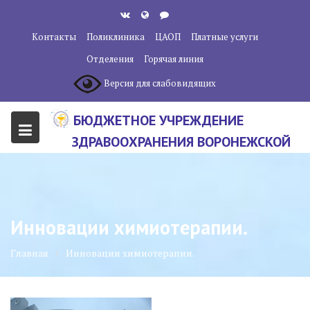
Перейти
к
Контакты
Поликлиника
ЦАОП
Платные услуги
содержанию
Отделения
Горячая линия
Версия для слабовидящих
БЮДЖЕТНОЕ УЧРЕЖДЕНИЕ
ЗДРАВООХРАНЕНИЯ ВОРОНЕЖСКОЙ
ОБЛАСТИ "ВОРОНЕЖСКИЙ
ОБЛАСТНОЙ НАУЧНО-
КЛИНИЧЕСКИЙ ОНКОЛОГИЧЕСКИЙ
Инновации химиотерапии.
ЦЕНТР"
Главная
Инновации химиотерапии.