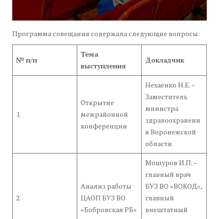
Программа совещания содержала следующие вопросы:
Тема
№ п/п
Докладчик
выступления
Нехаенко Н.Е. –
Заместитель
Открытие
министра
1.
межрайонной
здравоохранени
конференции
я Воронежской
области
Мошуров И.П. –
главный врач
Анализ работы
БУЗ ВО «ВОКОД»,
2.
ЦАОП БУЗ ВО
главный
«Бобровская РБ»
внештатный