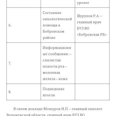
уролог
Состояние
Шурупов Р.А. –
онкологической
главный врач
6.
помощи в
БУЗ ВО
Бобровском
«Бобровская РБ»
районе
Информационн
ые сообщения: –
слизистая
7.
полости рта –
молочная
железа – кожа
Подведение
8.
итогов
В своем докладе Мошуров И.П. – главный онколог
Воронежской области, главный врач БУЗ ВО