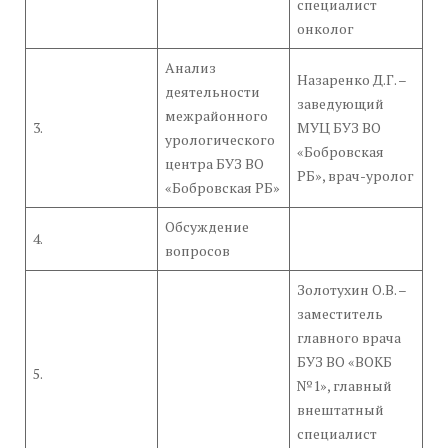
специалист
онколог
Анализ
Назаренко Д.Г. –
деятельности
заведующий
межрайонного
3.
МУЦ БУЗ ВО
урологического
«Бобровская
центра БУЗ ВО
РБ», врач-уролог
«Бобровская РБ»
Обсуждение
4.
вопросов
Золотухин О.В. –
заместитель
главного врача
БУЗ ВО «ВОКБ
5.
№1», главный
внештатный
специалист