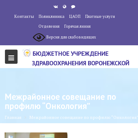
Перейти
к
Контакты
Поликлиника
ЦАОП
Платные услуги
содержанию
Отделения
Горячая линия
Версия для слабовидящих
БЮДЖЕТНОЕ УЧРЕЖДЕНИЕ
ЗДРАВООХРАНЕНИЯ ВОРОНЕЖСКОЙ
ОБЛАСТИ "ВОРОНЕЖСКИЙ
ОБЛАСТНОЙ НАУЧНО-
КЛИНИЧЕСКИЙ ОНКОЛОГИЧЕСКИЙ
Межрайонное совещание по
ЦЕНТР"
профилю “Онкология”
Главная
Межрайонное совещание по профилю “Онкология