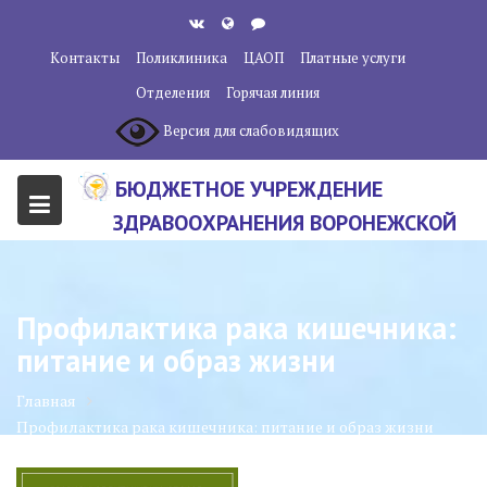
Перейти
к
Контакты
Поликлиника
ЦАОП
Платные услуги
содержанию
Отделения
Горячая линия
Версия для слабовидящих
БЮДЖЕТНОЕ УЧРЕЖДЕНИЕ
ЗДРАВООХРАНЕНИЯ ВОРОНЕЖСКОЙ
ОБЛАСТИ "ВОРОНЕЖСКИЙ
ОБЛАСТНОЙ НАУЧНО-
Профилактика рака кишечника:
КЛИНИЧЕСКИЙ ОНКОЛОГИЧЕСКИЙ
питание и образ жизни
ЦЕНТР"
Главная
Профилактика рака кишечника: питание и образ жизни