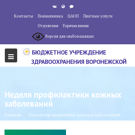
Перейти
к
Контакты
Поликлиника
ЦАОП
Платные услуги
содержанию
Отделения
Горячая линия
Версия для слабовидящих
БЮДЖЕТНОЕ УЧРЕЖДЕНИЕ
ЗДРАВООХРАНЕНИЯ ВОРОНЕЖСКОЙ
ОБЛАСТИ "ВОРОНЕЖСКИЙ
ОБЛАСТНОЙ НАУЧНО-
КЛИНИЧЕСКИЙ ОНКОЛОГИЧЕСКИЙ
Неделя профилактики кожных
ЦЕНТР"
заболеваний
Главная
Неделя профилактики кожных заболеваний