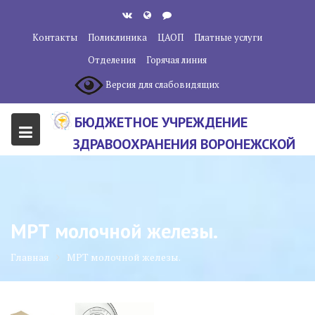
Перейти
к
Контакты
Поликлиника
ЦАОП
Платные услуги
содержанию
Отделения
Горячая линия
Версия для слабовидящих
БЮДЖЕТНОЕ УЧРЕЖДЕНИЕ
ЗДРАВООХРАНЕНИЯ ВОРОНЕЖСКОЙ
ОБЛАСТИ "ВОРОНЕЖСКИЙ
ОБЛАСТНОЙ НАУЧНО-
КЛИНИЧЕСКИЙ ОНКОЛОГИЧЕСКИЙ
МРТ молочной железы.
ЦЕНТР"
Главная
МРТ молочной железы.