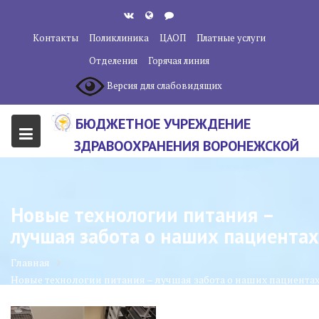
Перейти
к
Контакты
Поликлиника
ЦАОП
Платные услуги
содержанию
Отделения
Горячая линия
Версия для слабовидящих
БЮДЖЕТНОЕ УЧРЕЖДЕНИЕ
ЗДРАВООХРАНЕНИЯ ВОРОНЕЖСКОЙ
ОБЛАСТИ "ВОРОНЕЖСКИЙ
ОБЛАСТНОЙ НАУЧНО-
Новые технологии питания –
КЛИНИЧЕСКИЙ ОНКОЛОГИЧЕСКИЙ
лучшая забота о наших пациентах
ЦЕНТР"
Главная
Новые технологии питания – лучшая забота о наших пациентах