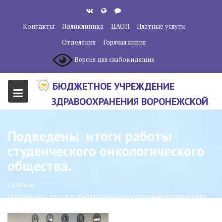
Перейти
к
Контакты
Поликлиника
ЦАОП
Платные услуги
содержанию
Отделения
Горячая линия
Версия для слабовидящих
БЮДЖЕТНОЕ УЧРЕЖДЕНИЕ
ЗДРАВООХРАНЕНИЯ ВОРОНЕЖСКОЙ
ОБЛАСТИ "ВОРОНЕЖСКИЙ
ОБЛАСТНОЙ НАУЧНО-
Подведены итоги работы
КЛИНИЧЕСКИЙ ОНКОЛОГИЧЕСКИЙ
студенческого онкологического
ЦЕНТР"
общества.
Главная
Подведены итоги работы студенческого онкологического
общества.