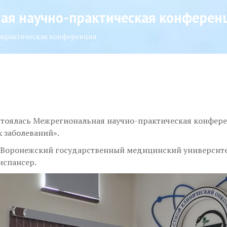
ая научно-практическая конферен
-практическая конференция
остоялась Межрегиональная научно-практическая конфер
 заболеваний».
Воронежский государственный медицинский университет
испансер.