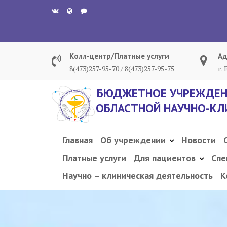
Перейти
к
содержанию
Колл-центр/Платные услуги
Ад
8(473)257-95-70 / 8(473)257-95-75
г.
БЮДЖЕТНОЕ УЧРЕЖДЕН
ОБЛАСТНОЙ НАУЧНО-КЛ
Главная
Об учреждении
Новости
Платные услуги
Для пациентов
Спе
Научно – клиническая деятельность
К