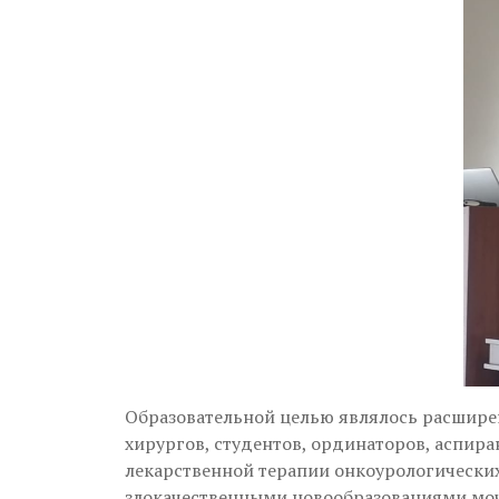
Образовательной целью являлось расширен
хирургов, студентов, ординаторов, аспир
лекарственной терапии онкоурологических
злокачественными новообразованиями мо