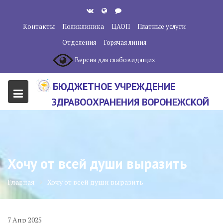
Перейти
к
Контакты
Поликлиника
ЦАОП
Платные услуги
содержанию
Отделения
Горячая линия
Версия для слабовидящих
БЮДЖЕТНОЕ УЧРЕЖДЕНИЕ
ЗДРАВООХРАНЕНИЯ ВОРОНЕЖСКОЙ
ОБЛАСТИ "ВОРОНЕЖСКИЙ
ОБЛАСТНОЙ НАУЧНО-
КЛИНИЧЕСКИЙ ОНКОЛОГИЧЕСКИЙ
Хочу от всей души выразить
ЦЕНТР"
Главная
Хочу от всей души выразить
7
Апр
2025