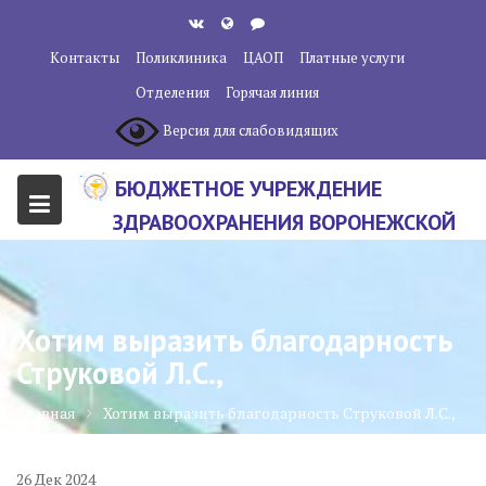
Перейти
к
Контакты
Поликлиника
ЦАОП
Платные услуги
содержанию
Отделения
Горячая линия
Версия для слабовидящих
БЮДЖЕТНОЕ УЧРЕЖДЕНИЕ
ЗДРАВООХРАНЕНИЯ ВОРОНЕЖСКОЙ
ОБЛАСТИ "ВОРОНЕЖСКИЙ
ОБЛАСТНОЙ НАУЧНО-
КЛИНИЧЕСКИЙ ОНКОЛОГИЧЕСКИЙ
Хотим выразить благодарность
ЦЕНТР"
Струковой Л.С.,
Главная
Хотим выразить благодарность Струковой Л.С.,
26
Дек
2024