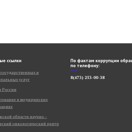
ые ссылки
По фактам коррупции обра
по телефону:
 государственных и
8(473) 253-00-38
пальных услуг
в России
рование в медицинских
зациях
ской области научно –
еский онкологический центр