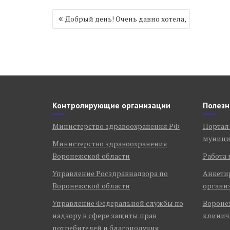
Навигация
Добрый день! Очень давно хотела,
по
записям
Контролирующие организации
Полезн
Министерство здравоохранения РФ
Портал
муници
Министерство здравоохранения
Воронежской области
Работа 
Управление Росздравнадзора по
Анкети
Воронежской области
органи
Управление Федеральной службы по
Воронеж
надзору в сфере защиты прав
клинич
потребителей и благополучия