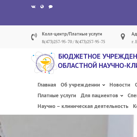
Перейти
к
содержанию
Колл-центр/Платные услуги
Ад
8(473)257-95-70 / 8(473)257-95-75
г.
БЮДЖЕТНОЕ УЧРЕЖДЕН
ОБЛАСТНОЙ НАУЧНО-КЛ
Главная
Об учреждении
Новости
Платные услуги
Для пациентов
Спе
Научно – клиническая деятельность
К