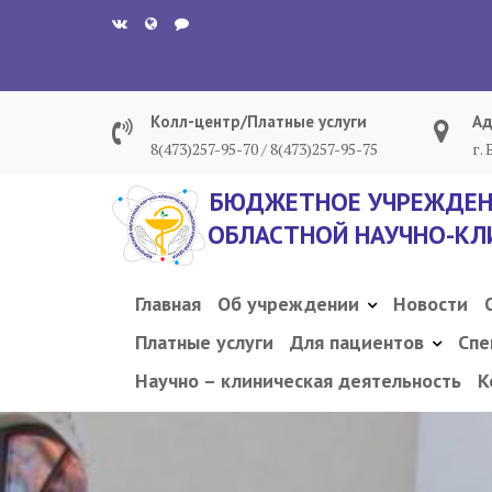
Перейти
к
содержанию
Колл-центр/Платные услуги
Ад
8(473)257-95-70 / 8(473)257-95-75
г.
БЮДЖЕТНОЕ УЧРЕЖДЕН
ОБЛАСТНОЙ НАУЧНО-КЛ
Главная
Об учреждении
Новости
Платные услуги
Для пациентов
Спе
Научно – клиническая деятельность
К