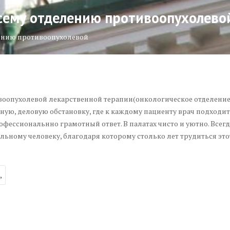
сему отделению противоопухолево
ению противоопухолевой
оопухолевой лекарственной терапии(онкологическое отделение 
ную, деловую обстановку, где к каждому пациенту врач подходит
офессиональнно грамотный ответ. В палатах чисто и уютно. Всег
льному человеку, благодаря которому столько лет трудиться эт
,