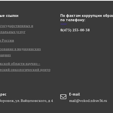
ые ссылки
По фактам коррупции обра
по телефону:
 государственных и
8(473) 253-00-38
пальных услуг
в России
рование в медицинских
зациях
ской области научно –
еский онкологический центр
рес
E-mail
 Воронеж, ул. Вайцеховского, д 4
mail@vokod.zdrav36.ru