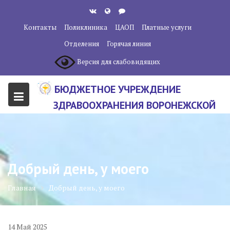
Перейти
к
Контакты
Поликлиника
ЦАОП
Платные услуги
содержанию
Отделения
Горячая линия
Версия для слабовидящих
БЮДЖЕТНОЕ УЧРЕЖДЕНИЕ
ЗДРАВООХРАНЕНИЯ ВОРОНЕЖСКОЙ
ОБЛАСТИ "ВОРОНЕЖСКИЙ
ОБЛАСТНОЙ НАУЧНО-
КЛИНИЧЕСКИЙ ОНКОЛОГИЧЕСКИЙ
Добрый день, у моего
ЦЕНТР"
Главная
Добрый день, у моего
14
Май
2025