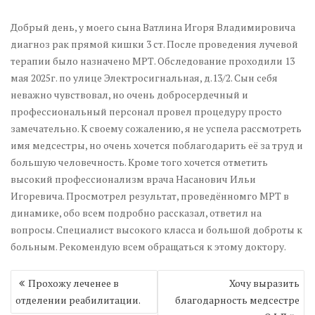
Добрый день, у моего сына Ватлина Игоря Владимировича
диагноз рак прямой кишки 3 ст. После проведения лучевой
терапии было назначено МРТ. Обследование проходили 13
мая 2025г. по улице Электросигнальная, д.13/2. Сын себя
неважно чувствовал, но очень добросердечный и
профессиональный персонал провел процедуру просто
замечательно. К своему сожалению, я не успела рассмотреть
имя медсестры, но очень хочется поблагодарить её за труд и
большую человечность. Кроме того хочется отметить
высокий профессионализм врача Насанович Ильи
Игоревича. Просмотрел результат, проведённомго МРТ в
динамике, обо всем подробно рассказал, ответил на
вопросы. Специалист высокого класса и большой доброты к
больным. Рекомендую всем обращаться к этому доктору.
Навигация
Прохожу леченее в
Хочу выразить
по
отделении реабилитации.
благодарность медсестре
записям