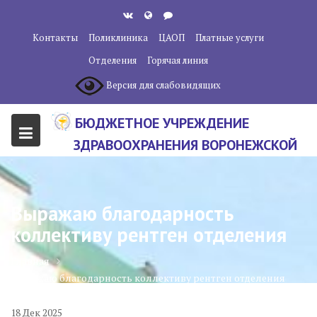
Перейти
к
Контакты
Поликлиника
ЦАОП
Платные услуги
содержанию
Отделения
Горячая линия
Версия для слабовидящих
БЮДЖЕТНОЕ УЧРЕЖДЕНИЕ
ЗДРАВООХРАНЕНИЯ ВОРОНЕЖСКОЙ
ОБЛАСТИ "ВОРОНЕЖСКИЙ
ОБЛАСТНОЙ НАУЧНО-
Выражаю благодарность
КЛИНИЧЕСКИЙ ОНКОЛОГИЧЕСКИЙ
коллективу рентген отделения
ЦЕНТР"
Главная
Выражаю благодарность коллективу рентген отделения
18
Дек
2025