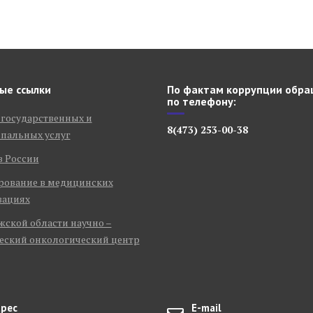
ые ссылки
По фактам коррупции обра
по телефону:
 государственных и
8(473) 253-00-38
пальных услуг
в России
рование в медицинских
зациях
ской области научно –
еский онкологический центр
рес
E-mail