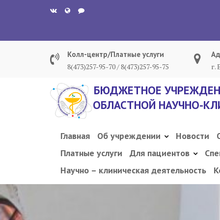
Перейти
к
содержанию
Колл-центр/Платные услуги
Ад
8(473)257-95-70 / 8(473)257-95-75
г.
БЮДЖЕТНОЕ УЧРЕЖДЕН
ОБЛАСТНОЙ НАУЧНО-КЛ
Главная
Об учреждении
Новости
Платные услуги
Для пациентов
Спе
Научно – клиническая деятельность
К