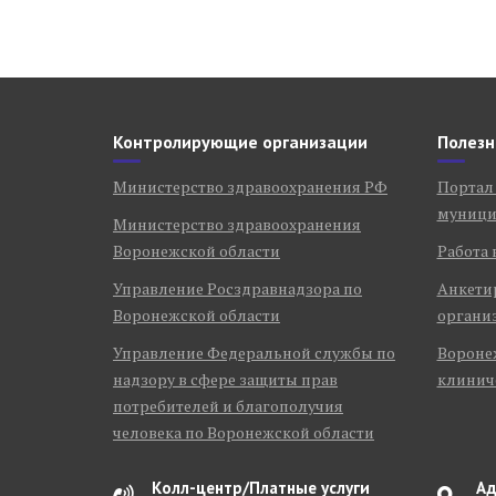
Контролирующие организации
Полезн
Министерство здравоохранения РФ
Портал
муници
Министерство здравоохранения
Воронежской области
Работа 
Управление Росздравнадзора по
Анкети
Воронежской области
органи
Управление Федеральной службы по
Воронеж
надзору в сфере защиты прав
клинич
потребителей и благополучия
человека по Воронежской области
Колл-центр/Платные услуги
Ад