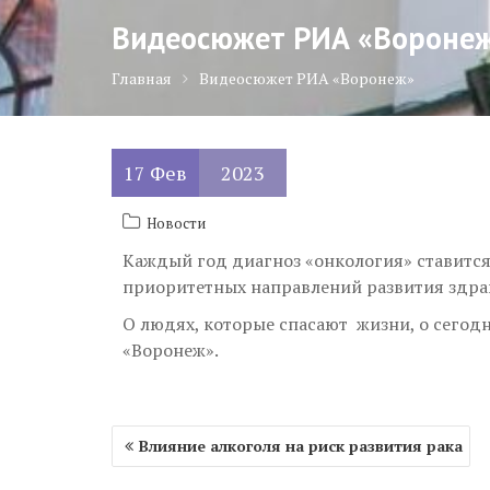
Видеосюжет РИА «Вороне
Главная
Видеосюжет РИА «Воронеж»
17
Фев
2023
Новости
Каждый год диагноз «онкология» ставится
приоритетных направлений развития здра
О людях, которые спасают жизни, о сегод
«Воронеж».
Навигация
Влияние алкоголя на риск развития рака
по
записям