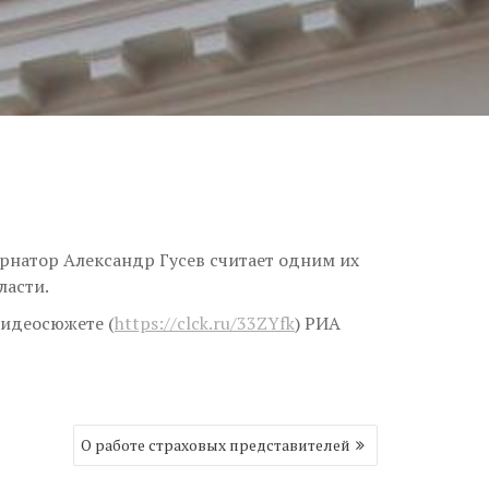
рнатор Александр Гусев считает одним их
ласти.
видеосюжете (
https://clck.ru/33ZYfk
) РИА
О работе страховых представителей