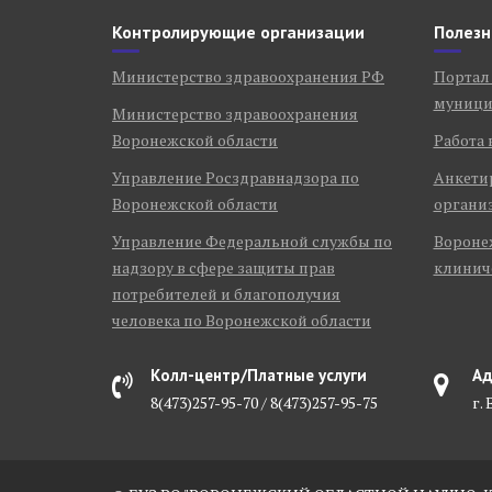
Контролирующие организации
Полезн
Министерство здравоохранения РФ
Портал
муници
Министерство здравоохранения
Воронежской области
Работа 
Управление Росздравнадзора по
Анкети
Воронежской области
органи
Управление Федеральной службы по
Воронеж
надзору в сфере защиты прав
клинич
потребителей и благополучия
человека по Воронежской области
Колл-центр/Платные услуги
Ад
8(473)257-95-70 / 8(473)257-95-75
г.