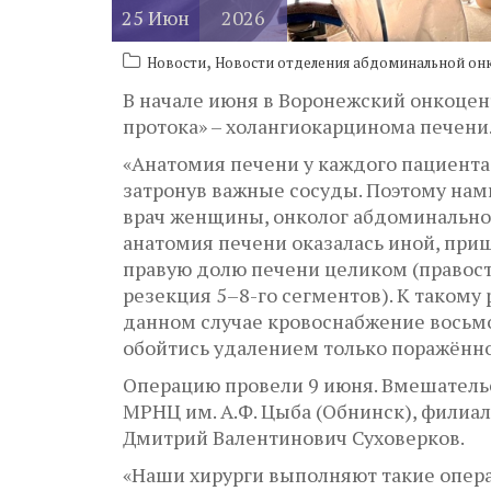
25
Июн
2026
,
Новости
Новости отделения абдоминальной он
В начале июня в Воронежский онкоцен
протока» – холангиокарцинома печени
«Анатомия печени у каждого пациента 
затронув важные сосуды. Поэтому нам
врач женщины, онколог абдоминальног
анатомия печени оказалась иной, приш
правую долю печени целиком (правос
резекция 5–8-го сегментов). К такому
данном случае кровоснабжение восьмо
обойтись удалением только поражённо
Операцию провели 9 июня. Вмешательс
МРНЦ им. А.Ф. Цыба (Обнинск), филиа
Дмитрий Валентинович Суховерков.
«Наши хирурги выполняют такие опера