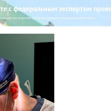
те с федеральным экспертом пров
альным экспертом провели редкую операцию на печени