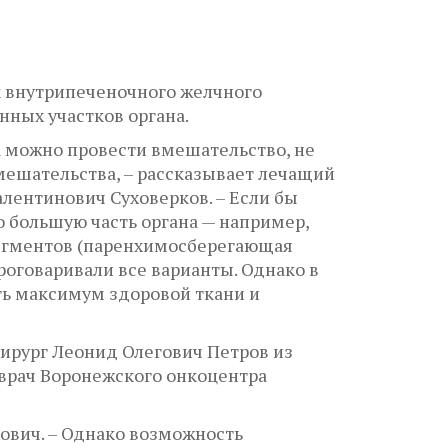
к внутрипеченочного желчного
ных участков органа.
а можно провести вмешательство, не
мешательства, – рассказывает лечащий
лентинович Суховерков. – Если бы
о большую часть органа — например,
сегментов (паренхимосберегающая
роговаривали все варианты. Однако в
ть максимум здоровой ткани и
хирург Леонид Олегович Петров из
 врач Воронежского онкоцентра
ович. – Однако возможность