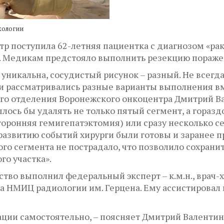
кологии
тр поступила 62-летняя пациентка с диагнозом «ра
. Медикам предстояло выполнить резекцию поражен
уникальна, сосудистый рисунок – разный. Не всегд
и рассматривались разные варианты выполнения в
о отделения Воронежского онкоцентра Дмитрий Ва
лось бы удалять не только пятый сегмент, а горазд
торонняя гемигепатэктомия) или сразу несколько 
 развитию событий хирурги были готовы и заранее п
го сегмента не пострадало, что позволило сохрани
го участка».
тво выполнил федеральный эксперт – к.м.н., врач-
ла НМИЦ радиологии им. Герцена. Ему ассистировал
ции самостоятельно, – поясняет Дмитрий Валентин