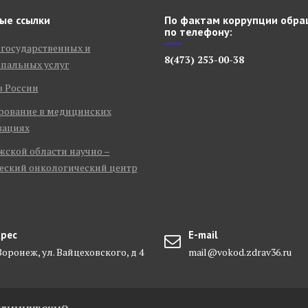
ые ссылки
По фактам коррупции обра
по телефону:
 государственных и
8(473) 253-00-38
пальных услуг
в России
рование в медицинских
зациях
ской области научно –
еский онкологический центр
рес
E-mail
 Воронеж, ул. Вайцеховского, д 4
mail@vokod.zdrav36.ru