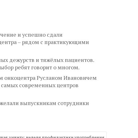
чение и успешно сдали
оцентра – рядом с практикующими
ных дежурств и тяжёлых пациентов.
ыбор ребят говорит о многом.
ом онкоцентра Русланом Ивановичем
з самых современных центров
пожелали выпускникам сотрудники
щая защиту: неделя профилактики употребления