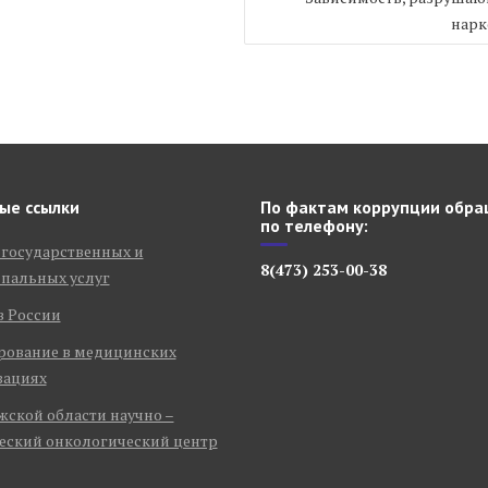
нарк
ые ссылки
По фактам коррупции обра
по телефону:
 государственных и
8(473) 253-00-38
пальных услуг
в России
рование в медицинских
зациях
ской области научно –
еский онкологический центр