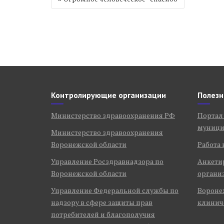
по
записям
Контролирующие организации
Полезн
Министерство здравоохранения РФ
Портал
муници
Министерство здравоохранения
Воронежской области
Работа 
Управление Росздравнадзора по
Анкети
Воронежской области
органи
Управление Федеральной службы по
Воронеж
надзору в сфере защиты прав
клинич
потребителей и благополучия