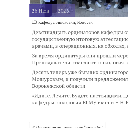
26
Июн
2026
,
Кафедра онкологии
Новости
Девятнадцать ординаторов кафедры о
государственную итоговую аттестацию
врачами, в операционных, на обходах,
За время ординатуры они прошли чере
Преподаватели отмечают: онкология: с
Десять теперь уже бывших ординатор
Мошуровым, и получили предложения о
Воронежской области.
«Идите. Лечите. Будьте настоящими. Ц
кафедры онкологии ВГМУ имени Н.Н. 
Навигация
Огромное человеческое “спасибо”