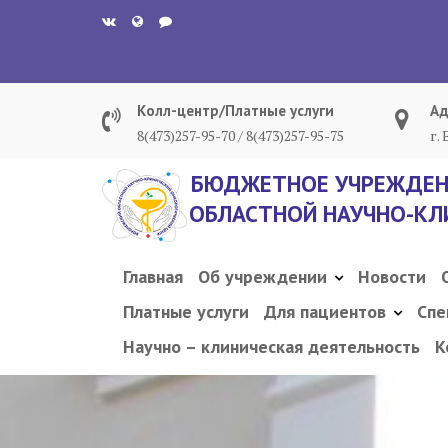
Перейти
к
содержанию
Колл-центр/Платные услуги
Ад
8(473)257-95-70 / 8(473)257-95-75
г.
БЮДЖЕТНОЕ УЧРЕЖДЕН
ОБЛАСТНОЙ НАУЧНО-КЛ
Главная
Об учреждении
Новости
Платные услуги
Для пациентов
Спе
Научно – клиническая деятельность
К