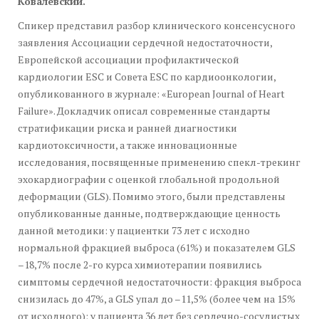
Ковалевский.
Спикер представил разбор клинического консенсусного
заявления Ассоциации сердечной недостаточности,
Европейской ассоциации профилактической
кардиологии ESC и Совета ESC по кардиоонкологии,
опубликованного в журнале: «European Journal of Heart
Failure». Докладчик описал современные стандарты
стратификации риска и ранней диагностики
кардиотоксичности, а также инновационные
исследования, посвященные применению спекл-трекинг
эхокардиографии с оценкой глобальной продольной
деформации (GLS). Помимо этого, были представлены
опубликованные данные, подтверждающие ценность
данной методики: у пациентки 73 лет с исходно
нормальной фракцией выброса (61%) и показателем GLS
–18,7% после 2-го курса химиотерапии появились
симптомы сердечной недостаточности: фракция выброса
снизилась до 47%, а GLS упал до –11,5% (более чем на 15%
от исходного); у пациента 36 лет без сердечно-сосудистых