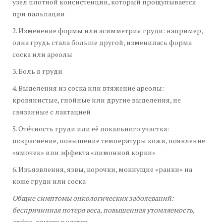
узел плотной консистенции, который прощупывается
при пальпации
2. Изменение формы или асимметрия груди: например,
одна грудь стала больше другой, изменилась форма
соска или ареолы
3. Боль в груди
4. Выделения из соска или втяжение ареолы:
кровянистые, гнойные или другие выделения, не
связанные с лактацией
5. Отёчность груди или её локального участка:
покраснение, повышение температуры кожи, появление
«ямочек» или эффекта «лимонной корки»
6. Изъязвления, язвы, корочки, мокнущие «ранки» на
коже груди или соска
Общие симптомы онкологических заболеваний:
беспричинная потеря веса, повышенная утомляемость,
отёки, ломота в костях.