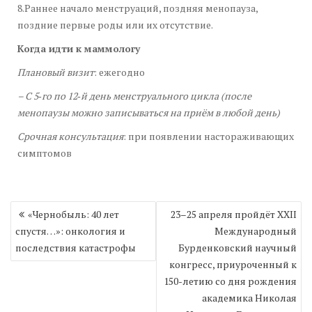
8.Раннее начало менструаций, поздняя менопауза,
поздние первые роды или их отсутствие.
Когда идти к маммологу
Плановый визит
: ежегодно
– С 5‑го по 12‑й день менструального цикла (после
менопаузы можно записываться на приём в любой день)
Срочная консультация
: при появлении настораживающих
симптомов
Навигация
«Чернобыль: 40 лет
23–25 апреля пройдёт XXII
по
спустя…»: онкология и
Международный
записям
последствия катастрофы
Бурденковский научный
конгресс, приуроченный к
150-летию со дня рождения
академика Николая