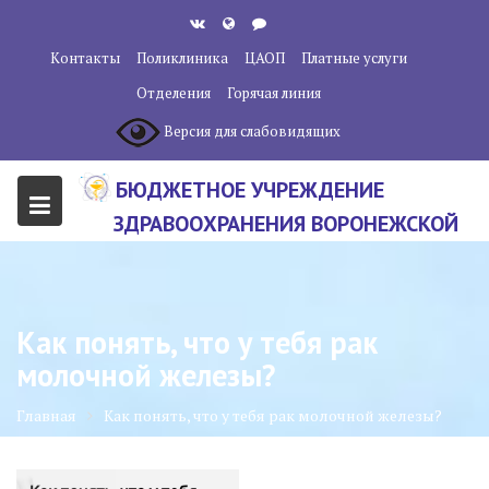
Перейти
к
Контакты
Поликлиника
ЦАОП
Платные услуги
содержанию
Отделения
Горячая линия
Версия для слабовидящих
БЮДЖЕТНОЕ УЧРЕЖДЕНИЕ
ЗДРАВООХРАНЕНИЯ ВОРОНЕЖСКОЙ
ОБЛАСТИ "ВОРОНЕЖСКИЙ
ОБЛАСТНОЙ НАУЧНО-
КЛИНИЧЕСКИЙ ОНКОЛОГИЧЕСКИЙ
Как понять, что у тебя рак
ЦЕНТР"
молочной железы?
Главная
Как понять, что у тебя рак молочной железы?