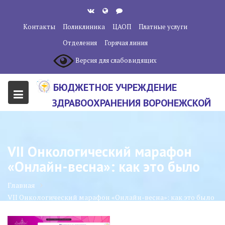
Перейти
к
Контакты
Поликлиника
ЦАОП
Платные услуги
содержанию
Отделения
Горячая линия
Версия для слабовидящих
БЮДЖЕТНОЕ УЧРЕЖДЕНИЕ
ЗДРАВООХРАНЕНИЯ ВОРОНЕЖСКОЙ
ОБЛАСТИ "ВОРОНЕЖСКИЙ
ОБЛАСТНОЙ НАУЧНО-
VII Онкологический марафон
КЛИНИЧЕСКИЙ ОНКОЛОГИЧЕСКИЙ
«Онлайн-весна»: как это было
ЦЕНТР"
Главная
VII Онкологический марафон «Онлайн-весна»: как это было