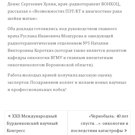
Денис Сергеевич Хулин, врач-радиотерапевт ВОНКОЦ,
рассказал о «Возможностях ПЭТ/КТ в диагностике рака
шейки матки».
Оба доклада готовились под руководством главного
врача Руслана Ивановича Мошурова и заведующей
радиотерапевтическим отделением №5 Наталии
Викторовны Коротких (которая также является доцентом
кафедры онкологии ВГМУ и главным внештатным
онкогинекологом Воронежской области).
Работа молодых врачей получила высокую оценку
экспертов. Поздравляем коллег и желаем новых научных
и профессиональных побед!
Навигация
XXII Международный
«Чернобыль: 40 лет
по
Бурденковский научный
спустя…»: онкология и
записям
Конгресс
последствия катастрофы