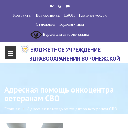
Перейти
к
Контакты
Поликлиника
ЦАОП
Платные услуги
содержанию
Отделения
Горячая линия
Версия для слабовидящих
БЮДЖЕТНОЕ УЧРЕЖДЕНИЕ
ЗДРАВООХРАНЕНИЯ ВОРОНЕЖСКОЙ
ОБЛАСТИ "ВОРОНЕЖСКИЙ
ОБЛАСТНОЙ НАУЧНО-
КЛИНИЧЕСКИЙ ОНКОЛОГИЧЕСКИЙ
Адресная помощь онкоцентра
ЦЕНТР"
ветеранам СВО
Главная
Адресная помощь онкоцентра ветеранам СВО