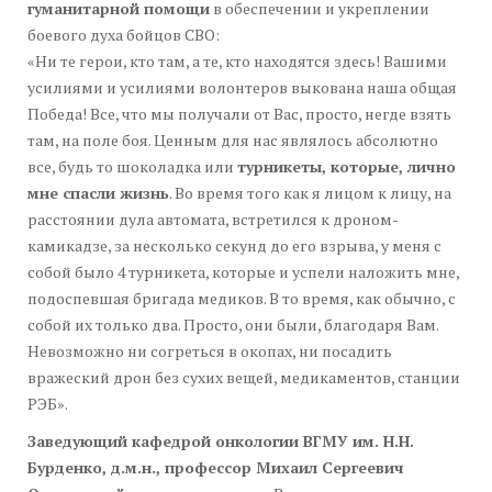
гуманитарной помощи
в обеспечении и укреплении
боевого духа бойцов СВО:
«Ни те герои, кто там, а те, кто находятся здесь! Вашими
усилиями и усилиями волонтеров выкована наша общая
Победа! Все, что мы получали от Вас, просто, негде взять
там, на поле боя. Ценным для нас являлось абсолютно
все, будь то шоколадка или
турникеты, которые, лично
мне спасли жизнь
. Во время того как я лицом к лицу, на
расстоянии дула автомата, встретился к дроном-
камикадзе, за несколько секунд до его взрыва, у меня с
собой было 4 турникета, которые и успели наложить мне,
подоспевшая бригада медиков. В то время, как обычно, с
собой их только два. Просто, они были, благодаря Вам.
Невозможно ни согреться в окопах, ни посадить
вражеский дрон без сухих вещей, медикаментов, станции
РЭБ».
Заведующий кафедрой онкологии ВГМУ им. Н.Н.
Бурденко, д.м.н., профессор Михаил Сергеевич