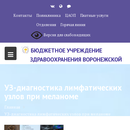
Перейти
к
Контакты
Поликлиника
ЦАОП
Платные услуги
содержанию
Отделения
Горячая линия
Версия для слабовидящих
БЮДЖЕТНОЕ УЧРЕЖДЕНИЕ
ЗДРАВООХРАНЕНИЯ ВОРОНЕЖСКОЙ
ОБЛАСТИ "ВОРОНЕЖСКИЙ
ОБЛАСТНОЙ НАУЧНО-
УЗ-диагностика лимфатических
КЛИНИЧЕСКИЙ ОНКОЛОГИЧЕСКИЙ
узлов при меланоме
ЦЕНТР"
Главная
УЗ-диагностика лимфатических узлов при меланоме