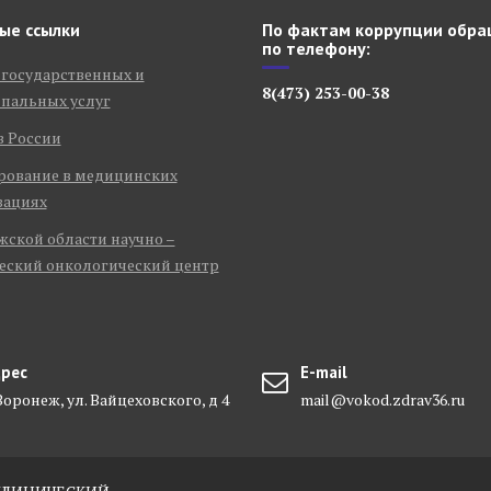
ые ссылки
По фактам коррупции обра
по телефону:
 государственных и
8(473) 253-00-38
пальных услуг
в России
рование в медицинских
зациях
ской области научно –
еский онкологический центр
рес
E-mail
 Воронеж, ул. Вайцеховского, д 4
mail@vokod.zdrav36.ru