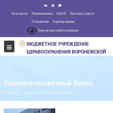
Перейти
к
Контакты
Поликлиника
ЦАОП
Платные услуги
содержанию
Отделения
Горячая линия
Версия для слабовидящих
БЮДЖЕТНОЕ УЧРЕЖДЕНИЕ
ЗДРАВООХРАНЕНИЯ ВОРОНЕЖСКОЙ
ОБЛАСТИ "ВОРОНЕЖСКИЙ
ОБЛАСТНОЙ НАУЧНО-
КЛИНИЧЕСКИЙ ОНКОЛОГИЧЕСКИЙ
Тканеэквивалентный болюс.
ЦЕНТР"
Главная
Тканеэквивалентный болюс.