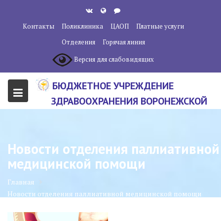
Перейти
к
Контакты
Поликлиника
ЦАОП
Платные услуги
содержанию
Отделения
Горячая линия
Версия для слабовидящих
БЮДЖЕТНОЕ УЧРЕЖДЕНИЕ
ЗДРАВООХРАНЕНИЯ ВОРОНЕЖСКОЙ
ОБЛАСТИ "ВОРОНЕЖСКИЙ
ОБЛАСТНОЙ НАУЧНО-
Новости отделения паллиативной
КЛИНИЧЕСКИЙ ОНКОЛОГИЧЕСКИЙ
медицинской помощи
ЦЕНТР"
Главная
Новости отделения паллиативной медицинской помощи