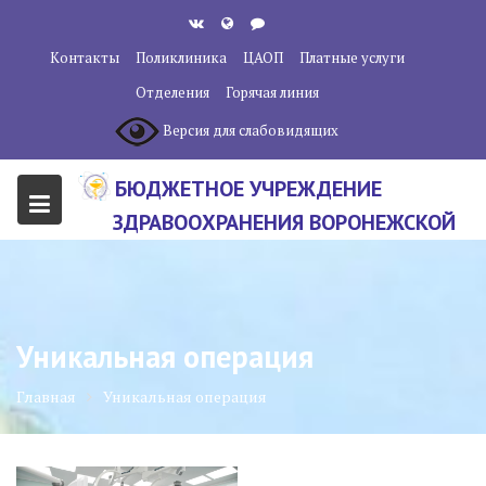
Перейти
к
Контакты
Поликлиника
ЦАОП
Платные услуги
содержанию
Отделения
Горячая линия
Версия для слабовидящих
БЮДЖЕТНОЕ УЧРЕЖДЕНИЕ
ЗДРАВООХРАНЕНИЯ ВОРОНЕЖСКОЙ
ОБЛАСТИ "ВОРОНЕЖСКИЙ
ОБЛАСТНОЙ НАУЧНО-
КЛИНИЧЕСКИЙ ОНКОЛОГИЧЕСКИЙ
Уникальная операция
ЦЕНТР"
Главная
Уникальная операция