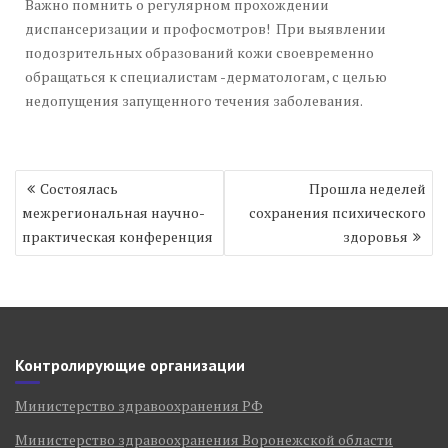
Важно помнить о регулярном прохождении
диспансеризации и профосмотров! При выявлении
подозрительных образований кожи своевременно
обращаться к специалистам -дерматологам, с целью
недопущения запущенного течения заболевания.
Навигация
Состоялась
Прошла неделей
по
межрегиональная научно-
сохранения психического
записям
практическая конференция
здоровья
Контролирующие организации
Министерство здравоохранения РФ
Министерство здравоохранения Воронежской области