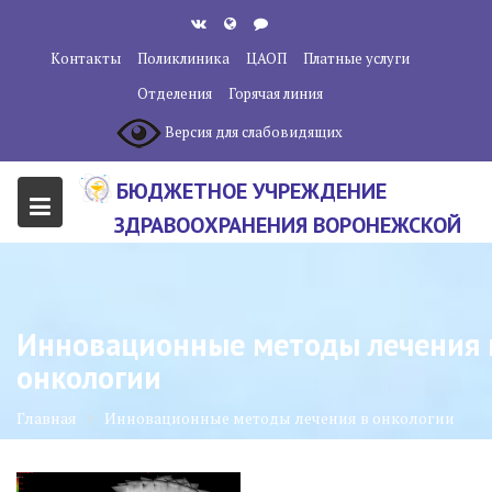
Перейти
к
Контакты
Поликлиника
ЦАОП
Платные услуги
содержанию
Отделения
Горячая линия
Версия для слабовидящих
БЮДЖЕТНОЕ УЧРЕЖДЕНИЕ
ЗДРАВООХРАНЕНИЯ ВОРОНЕЖСКОЙ
ОБЛАСТИ "ВОРОНЕЖСКИЙ
ОБЛАСТНОЙ НАУЧНО-
КЛИНИЧЕСКИЙ ОНКОЛОГИЧЕСКИЙ
Инновационные методы лечения 
ЦЕНТР"
онкологии
Главная
Инновационные методы лечения в онкологии