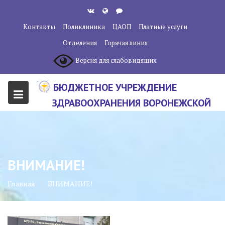
Перейти
к
Контакты
Поликлиника
ЦАОП
Платные услуги
содержанию
Отделения
Горячая линия
Версия для слабовидящих
БЮДЖЕТНОЕ УЧРЕЖДЕНИЕ
ЗДРАВООХРАНЕНИЯ ВОРОНЕЖСКОЙ
ОБЛАСТИ "ВОРОНЕЖСКИЙ
ОБЛАСТНОЙ НАУЧНО-
КЛИНИЧЕСКИЙ ОНКОЛОГИЧЕСКИЙ
ВНИМАНИЕ!
ЦЕНТР"
Главная
ВНИМАНИЕ!