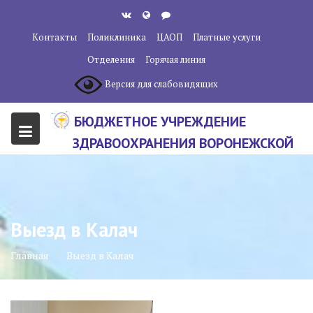
Перейти
к
Контакты
Поликлиника
ЦАОП
Платные услуги
содержанию
Отделения
Горячая линия
Версия для слабовидящих
БЮДЖЕТНОЕ УЧРЕЖДЕНИЕ
ЗДРАВООХРАНЕНИЯ ВОРОНЕЖСКОЙ
ОБЛАСТИ "ВОРОНЕЖСКИЙ
ОБЛАСТНОЙ НАУЧНО-
КЛИНИЧЕСКИЙ ОНКОЛОГИЧЕСКИЙ
Выезд в Калач
ЦЕНТР"
Главная
Выезд в Калач