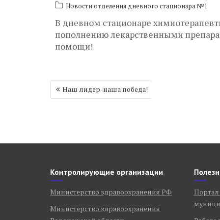
Новости отделения дневного стационара №1
В дневном стационаре химиотерапевт
пополнению лекарственными препарат
помощи!
Навигация
Наш лидер-наша победа!
по
записям
Контролирующие организации
Полезн
Министерство здравоохранения РФ
Портал
муници
Министерство здравоохранения