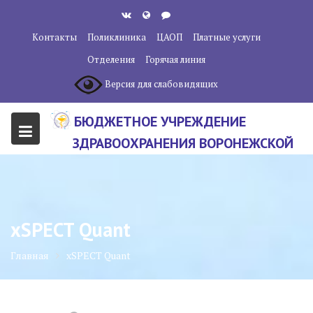
Перейти
к
Контакты
Поликлиника
ЦАОП
Платные услуги
содержанию
Отделения
Горячая линия
Версия для слабовидящих
БЮДЖЕТНОЕ УЧРЕЖДЕНИЕ
ЗДРАВООХРАНЕНИЯ ВОРОНЕЖСКОЙ
ОБЛАСТИ "ВОРОНЕЖСКИЙ
ОБЛАСТНОЙ НАУЧНО-
КЛИНИЧЕСКИЙ ОНКОЛОГИЧЕСКИЙ
xSPECT Quant
ЦЕНТР"
Главная
xSPECT Quant