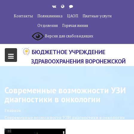
Перейти
к
Контакты
Поликлиника
ЦАОП
Платные услуги
содержанию
Отделения
Горячая линия
Версия для слабовидящих
БЮДЖЕТНОЕ УЧРЕЖДЕНИЕ
ЗДРАВООХРАНЕНИЯ ВОРОНЕЖСКОЙ
ОБЛАСТИ "ВОРОНЕЖСКИЙ
ОБЛАСТНОЙ НАУЧНО-
Современные возможности УЗИ
КЛИНИЧЕСКИЙ ОНКОЛОГИЧЕСКИЙ
диагностики в онкологии
ЦЕНТР"
Главная
Современные возможности УЗИ диагностики в онкологии