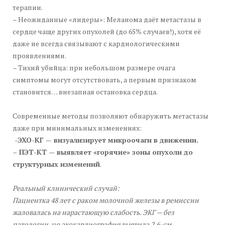
терапии.
– Неожиданные «лидеры»: Меланома даёт метастазы в
сердце чаще других опухолей (до 65% случаев!), хотя её
даже не всегда связывают с кардиологическими
проявлениями.
– Тихий убийца: при небольшом размере очага
симптомы могут отсутствовать, а первым признаком
становится… внезапная остановка сердца.
Современные методы позволяют обнаружить метастазы
даже при минимальных изменениях:
-ЭХО-КГ — визуализирует микроочаги в движении.
– ПЭТ-КТ — выявляет «горячие» зоны опухоли до
структурных изменений
.
Реальный клинический случай:
Пациентка 48 лет с раком молочной железы в ремиссии
жаловалась на нарастающую слабость. ЭКГ — без
патологии, но эхокардиография выявила 2.6-см